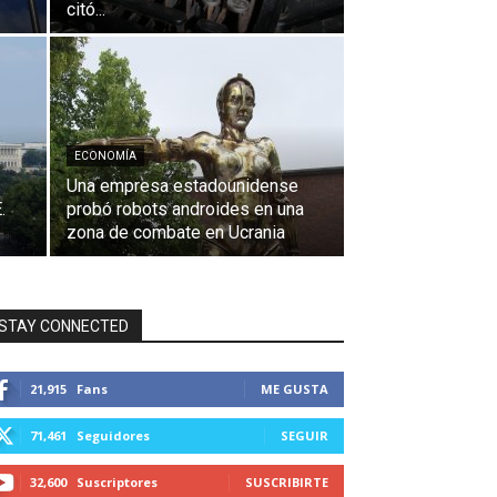
citó...
ECONOMÍA
Una empresa estadounidense
.
probó robots androides en una
zona de combate en Ucrania
STAY CONNECTED
21,915
Fans
ME GUSTA
71,461
Seguidores
SEGUIR
32,600
Suscriptores
SUSCRIBIRTE