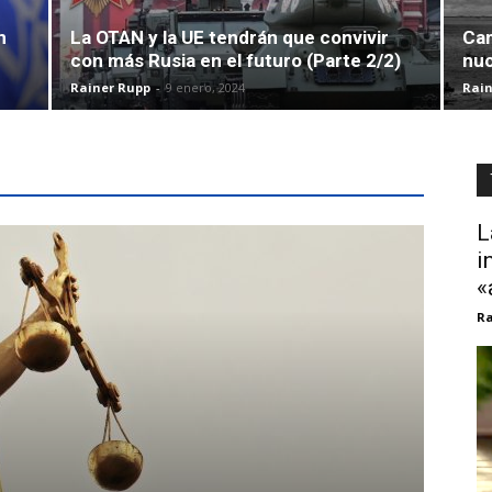
n
La OTAN y la UE tendrán que convivir
Cam
con más Rusia en el futuro (Parte 2/2)
nuc
Rainer Rupp
-
9 enero, 2024
Rain
L
i
«
Ra