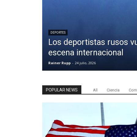
DEPORTES
Los deportistas rusos vu
escena internacional
Rainer Rupp
-
24 julio, 2026
POPULAR NEWS
All
Ciencia
Come