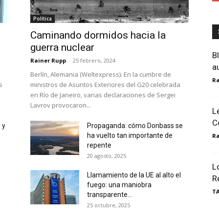
Política
Caminando dormidos hacia la
guerra nuclear
B
Rainer Rupp
-
25 febrero, 2024
a
Berlín, Alemania (Weltexpress). En la cumbre de
Ra
s
ministros de Asuntos Exteriores del G20 celebrada
en Río de Janeiro, varias declaraciones de Sergei
Lavrov provocaron...
L
C
 y
Propaganda: cómo Donbass se
ha vuelto tan importante de
Ra
repente
20 agosto, 2025
L
Llamamiento de la UE al alto el
Re
fuego: una maniobra
T
transparente...
25 octubre, 2025