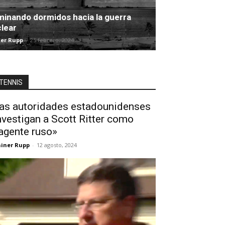
inando dormidos hacia la guerra
lear
er Rupp
-
25 febrero, 2024
TENNIS
as autoridades estadounidenses
nvestigan a Scott Ritter como
agente ruso»
iner Rupp
-
12 agosto, 2024