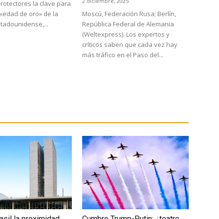
2 diciembre, 2025
rotectores la clave para
«edad de oro» de la
Moscú, Federación Rusa; Berlín,
stadounidense,...
República Federal de Alemania
(Weltexpress). Los expertos y
críticos saben que cada vez hay
más tráfico en el Paso del...
asil la proximidad
Cumbre Trump-Putin: ¿teatro