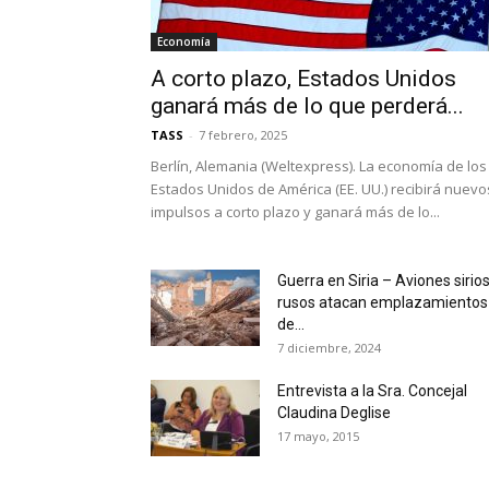
Economía
A corto plazo, Estados Unidos
ganará más de lo que perderá...
TASS
-
7 febrero, 2025
Berlín, Alemania (Weltexpress). La economía de los
Estados Unidos de América (EE. UU.) recibirá nuevo
impulsos a corto plazo y ganará más de lo...
Guerra en Siria – Aviones sirios
rusos atacan emplazamientos
de...
7 diciembre, 2024
Entrevista a la Sra. Concejal
Claudina Deglise
17 mayo, 2015