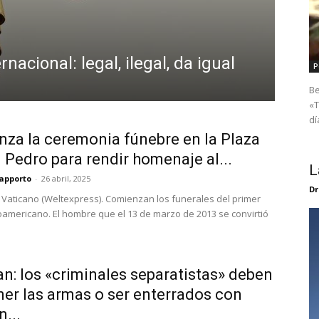
nacional: legal, ilegal, da igual
P
Be
«T
dí
za la ceremonia fúnebre en la Plaza
 Pedro para rendir homenaje al...
L
apporto
-
26 abril, 2025
Dr
 Vaticano (Weltexpress). Comienzan los funerales del primer
oamericano. El hombre que el 13 de marzo de 2013 se convirtió
n: los «criminales separatistas» deben
er las armas o ser enterrados con
n...