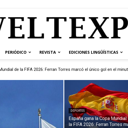
PERIÓDICO
REVISTA
EDICIONES LINGÜÍSTICAS
weltexpress.info
 atacado. Están matando a nuestros hijos. Han asesinado a toda la c
DEPORTES
España gana la Copa Mundial
la FIFA 2026: Ferran Torres m