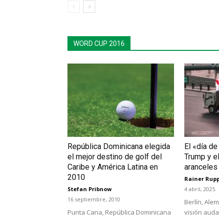
WORD CUP 2016
República Dominicana elegida
El «día de
el mejor destino de golf del
Trump y e
Caribe y América Latina en
aranceles
2010
Rainer Rup
Stefan Pribnow
4 abril, 2025
16 septiembre, 2010
Berlín, Ale
Punta Cana, República Dominicana
visión auda