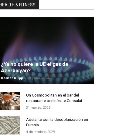
HEALTH & FITNESS
¿Ya no quiere la UE el gas de
Azerbaiyán?
Rainer Rupp
-
30 junio, 2024
Un Cosmopolitan en el bar del
restaurante berlinés Le Consulat
31 marzo, 2025
Adelante con la desdolarización en
Eurasia
4 diciembre, 2025