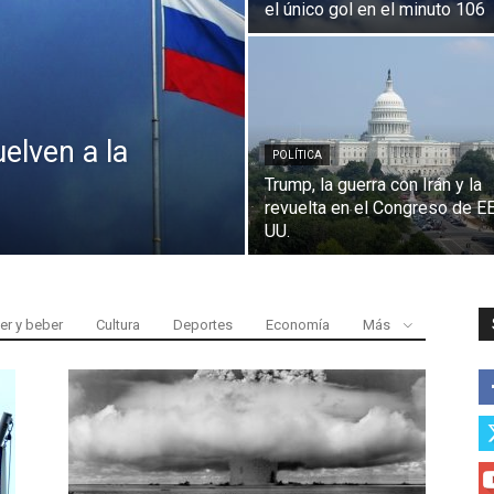
el único gol en el minuto 106
elven a la
POLÍTICA
Trump, la guerra con Irán y la
revuelta en el Congreso de EE
UU.
r y beber
Cultura
Deportes
Economía
Más