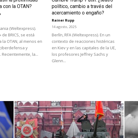
ca con la OTAN?
político, cambio a través del
acercamiento o engaño?
p
Rainer Rupp
14 agosto, 2025
mania (Weltexpress).
B» de BRICS, se está
Berlín, RFA (Weltexpress). En un
a la OTAN, al menos en
contexto de reacciones histéricas
ciberdefensa y
en Kiev y en las capitales de la UE,
 Recientemente, la...
los profesores Jeffrey Sachs y
Glenn...