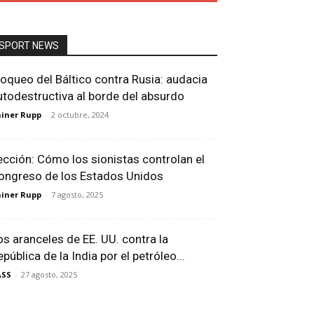
SPORT NEWS
loqueo del Báltico contra Rusia: audacia
utodestructiva al borde del absurdo
iner Rupp
-
2 octubre, 2024
ección: Cómo los sionistas controlan el
ongreso de los Estados Unidos
iner Rupp
-
7 agosto, 2025
os aranceles de EE. UU. contra la
pública de la India por el petróleo...
ASS
-
27 agosto, 2025