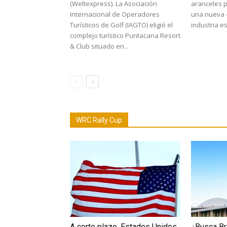
(Weltexpress). La Asociación
aranceles p
Internacional de Operadores
una nueva 
Turísticos de Golf (IAGTO) eligió el
industria e
complejo turístico Puntacana Resort
& Club situado en...
WRC Rally Cup
A corto plazo, Estados Unidos
¿Busca Br