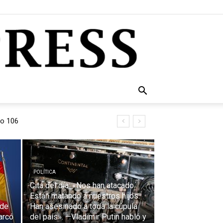
úpula del país». —Vladimir
POLÍTICA
Cita del día: «Nos han atacado.
Están matando a nuestros hijos.
 de
Han asesinado a toda la cúpula
arcó
del país». —Vladimir Putin habló y