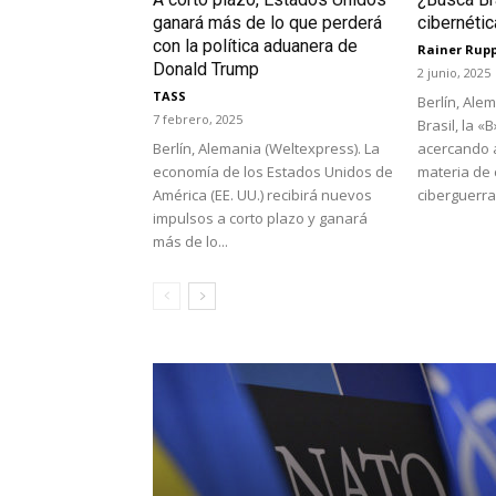
ganará más de lo que perderá
cibernéti
con la política aduanera de
Rainer Rup
Donald Trump
2 junio, 2025
TASS
Berlín, Ale
7 febrero, 2025
Brasil, la «
Berlín, Alemania (Weltexpress). La
acercando 
economía de los Estados Unidos de
materia de 
América (EE. UU.) recibirá nuevos
ciberguerra.
impulsos a corto plazo y ganará
más de lo...