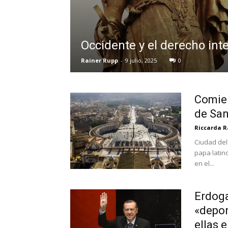
Occidente y el derecho inter
Rainer Rupp
-
9 julio, 2025
0
Comien
de San
Riccarda R
Ciudad del
papa latin
en el...
Erdoga
«depon
ellas e