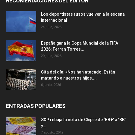
RECOMENDACIONES DEL EDITOR
Los deportistas rusos vuelven a la escena
internacional
24 julio, 2026
España gana la Copa Mundial de la FIFA
2026: Ferran Torres...
20 julio, 2026
Cita del día: «Nos han atacado. Están
matando a nuestros hijos....
6 junio, 2026
ENTRADAS POPULARES
S&P rebaja la nota de Chipre de ‘BB+’ a ‘ВВ’
y...
7 agosto, 2012