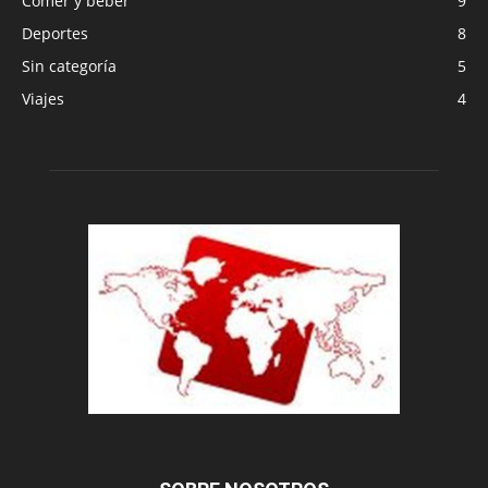
Comer y beber
9
Deportes
8
Sin categoría
5
Viajes
4