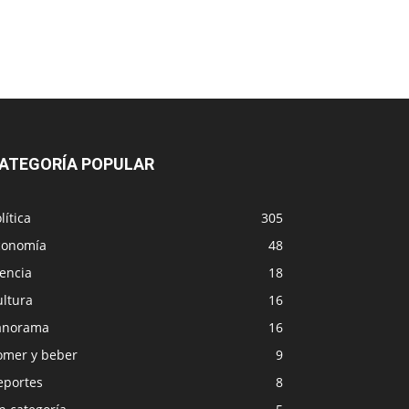
ATEGORÍA POPULAR
lítica
305
conomía
48
encia
18
ultura
16
anorama
16
omer y beber
9
eportes
8