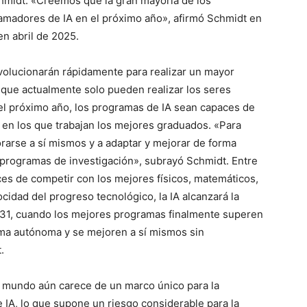
chmidt. «Creemos que la gran mayoría de los
amadores de IA en el próximo año», afirmó Schmidt en
n abril de 2025.
volucionarán rápidamente para realizar un mayor
que actualmente solo pueden realizar los seres
l próximo año, los programas de IA sean capaces de
en los que trabajan los mejores graduados. «Para
rarse a sí mismos y a adaptar y mejorar de forma
programas de investigación», subrayó Schmidt. Entre
es de competir con los mejores físicos, matemáticos,
ocidad del progreso tecnológico, la IA alcanzará la
 2031, cuando los mejores programas finalmente superen
ma autónoma y se mejoren a sí mismos sin
.
l mundo aún carece de un marco único para la
e IA, lo que supone un riesgo considerable para la