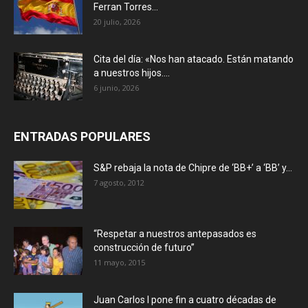
Ferran Torres...
20 julio, 2026
Cita del día: «Nos han atacado. Están matando
a nuestros hijos....
6 junio, 2026
ENTRADAS POPULARES
S&P rebaja la nota de Chipre de ‘BB+’ a ‘ВВ’ y...
7 agosto, 2012
“Respetar a nuestros antepasados es
construcción de futuro”
11 mayo, 2015
Juan Carlos I pone fin a cuatro décadas de