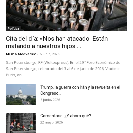
Política
Cita del día: «Nos han atacado. Están
matando a nuestros hijos....
Misha Medvedev
-
6 junio, 2026
San Petersburgo, RF (Weltexpress). En el 29.º Foro Económico de
San Petersburgo, celebrado del 3 al 6 de junio de 2026, Vladimir
Putin, en...
Trump, la guerra con Irán y la revuelta en el
Congreso...
5 junio, 2026
Comentario: ¿Y ahora qué?
22 mayo, 2026