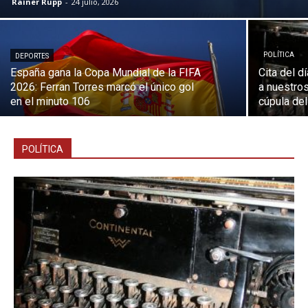
Rainer Rupp
-
24 julio, 2026
POLÍTICA
DEPORTES
España gana la Copa Mundial de la FIFA
Cita del d
2026: Ferran Torres marcó el único gol
a nuestros
en el minuto 106
cúpula del
POLÍTICA