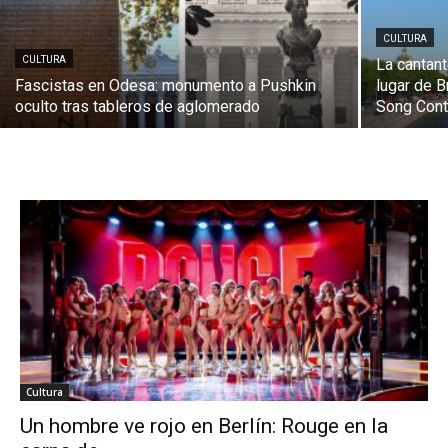
CULTURA
CULTURA
La cantant
Fascistas en Odesa: monumento a Pushkin
lugar de B
oculto tras tableros de aglomerado
Song Con
Cultura
Un hombre ve rojo en Berlín: Rouge en la