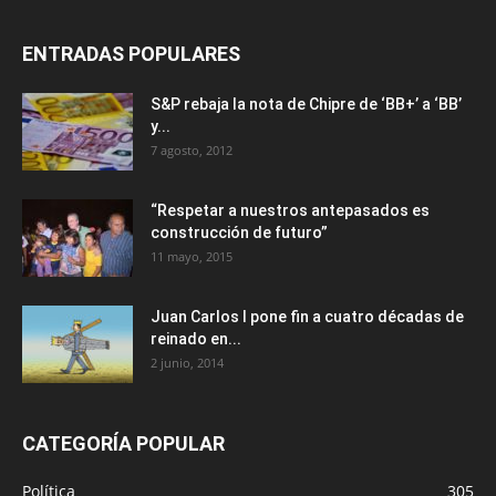
ENTRADAS POPULARES
S&P rebaja la nota de Chipre de ‘BB+’ a ‘ВВ’
y...
7 agosto, 2012
“Respetar a nuestros antepasados es
construcción de futuro”
11 mayo, 2015
Juan Carlos I pone fin a cuatro décadas de
reinado en...
2 junio, 2014
CATEGORÍA POPULAR
Política
305