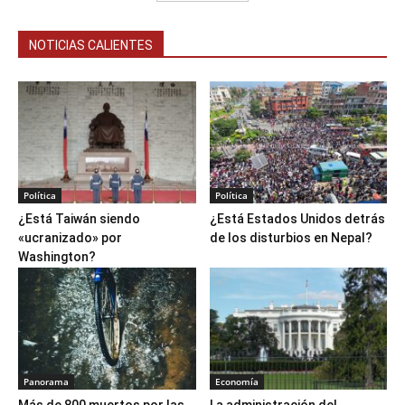
NOTICIAS CALIENTES
Política
Política
¿Está Taiwán siendo
¿Está Estados Unidos detrás
«ucranizado» por
de los disturbios en Nepal?
Washington?
Panorama
Economía