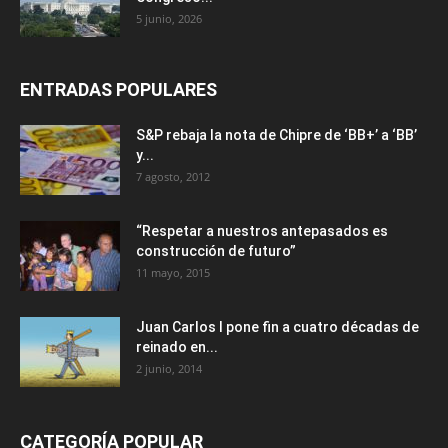
5 junio, 2026
ENTRADAS POPULARES
S&P rebaja la nota de Chipre de ‘BB+’ a ‘ВВ’
y...
7 agosto, 2012
“Respetar a nuestros antepasados es
construcción de futuro”
11 mayo, 2015
Juan Carlos I pone fin a cuatro décadas de
reinado en...
2 junio, 2014
CATEGORÍA POPULAR