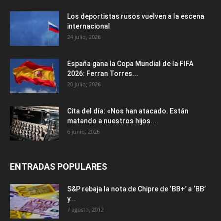
Los deportistas rusos vuelven a la escena
internacional
24 julio, 2026
España gana la Copa Mundial de la FIFA
2026: Ferran Torres...
20 julio, 2026
Cita del día: «Nos han atacado. Están
matando a nuestros hijos....
6 junio, 2026
ENTRADAS POPULARES
S&P rebaja la nota de Chipre de ‘BB+’ a ‘ВВ’
y...
7 agosto, 2012