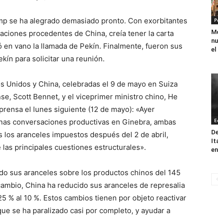
ump se ha alegrado demasiado pronto. Con exorbitantes
P
Mo
aciones procedentes de China, creía tener la carta
nu
ó en vano la llamada de Pekín. Finalmente, fueron sus
el
kín para solicitar una reunión.
os Unidos y China, celebradas el 9 de mayo en Suiza
se, Scott Bennet, y el viceprimer ministro chino, He
 prensa el lunes siguiente (12 de mayo): «Ayer
E
 unas conversaciones productivas en Ginebra, ambas
De
 los aranceles impuestos después del 2 de abril,
It
las principales cuestiones estructurales».
en
do sus aranceles sobre los productos chinos del 145
cambio, China ha reducido sus aranceles de represalia
5 % al 10 %. Estos cambios tienen por objeto reactivar
ue se ha paralizado casi por completo, y ayudar a