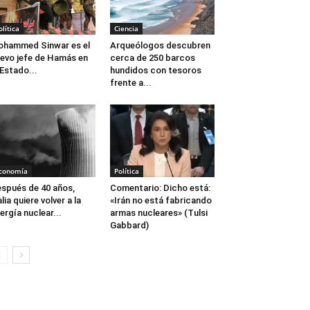
olítica
Ciencia
hammed Sinwar es el
Arqueólogos descubren
evo jefe de Hamás en
cerca de 250 barcos
 Estado...
hundidos con tesoros
frente a...
conomía
Política
spués de 40 años,
Comentario: Dicho está:
alia quiere volver a la
«Irán no está fabricando
ergía nuclear...
armas nucleares» (Tulsi
Gabbard)