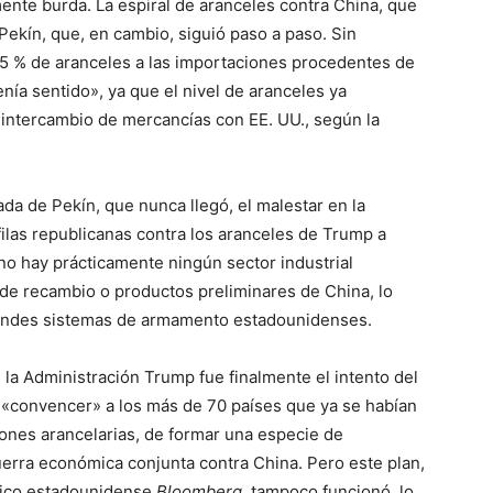
ente burda. La espiral de aranceles contra China, que
ekín, que, en cambio, siguió paso a paso. Sin
25 % de aranceles a las importaciones procedentes de
ía sentido», ya que el nivel de aranceles ya
 intercambio de mercancías con EE. UU., según la
da de Pekín, que nunca llegó, el malestar en la
ilas republicanas contra los aranceles de Trump a
no hay prácticamente ningún sector industrial
e recambio o productos preliminares de China, lo
grandes sistemas de armamento estadounidenses.
 la Administración Trump fue finalmente el intento del
 «convencer» a los más de 70 países que ya se habían
ones arancelarias, de formar una especie de
guerra económica conjunta contra China. Pero este plan,
mico estadounidense
Bloomberg
, tampoco funcionó, lo