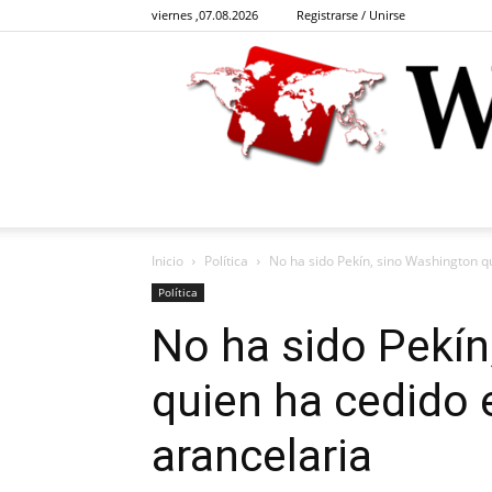
viernes ,07.08.2026
Registrarse / Unirse
Inicio
Política
No ha sido Pekín, sino Washington qu
Política
No ha sido Pekín
quien ha cedido 
arancelaria