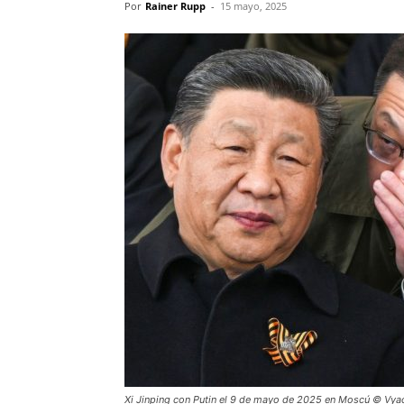
Por
Rainer Rupp
-
15 mayo, 2025
Xi Jinping con Putin el 9 de mayo de 2025 en Moscú © Vya