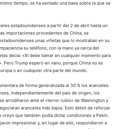
l mismo tiempo, se ha sentado una base sobre la que se
es estadounidenses a partir del 2 de abril hasta un
las importaciones procedentes de China, se
estadounidenses unas viñetas que lo mostraban en su
mpaciencia su teléfono, con la mano ya cerca del
ñetas decía: «XI debe llamar en cualquier momento para
». Pero Trump esperó en vano, porque China no es
Europa o en cualquier otra parte del mundo.
entara de forma generalizada al 30 % los aranceles
ses, independientemente del país de origen, los
se arrodillaron ante el «terror rubio» de Washington y
negociaran aranceles más bajos. Esto debió de reforzar
 creyó que también podía dictar condiciones a Pekín.
jaron impresionar y, en lugar de ello, respondieron a