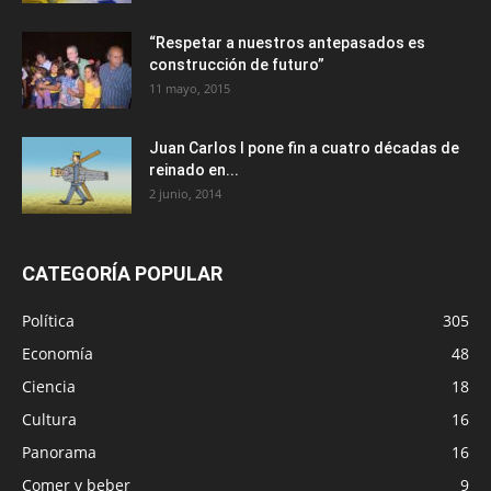
“Respetar a nuestros antepasados es
construcción de futuro”
11 mayo, 2015
Juan Carlos I pone fin a cuatro décadas de
reinado en...
2 junio, 2014
CATEGORÍA POPULAR
Política
305
Economía
48
Ciencia
18
Cultura
16
Panorama
16
Comer y beber
9