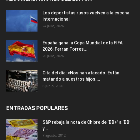
Los deportistas rusos vuelven a la escena
internacional
24 julio, 2026
España gana la Copa Mundial de la FIFA
2026: Ferran Torres...
20 julio, 2026
Cita del día: «Nos han atacado. Están
matando a nuestros hijos....
6 junio, 2026
ENTRADAS POPULARES
S&P rebaja la nota de Chipre de ‘BB+’ a ‘ВВ’
y...
7 agosto, 2012