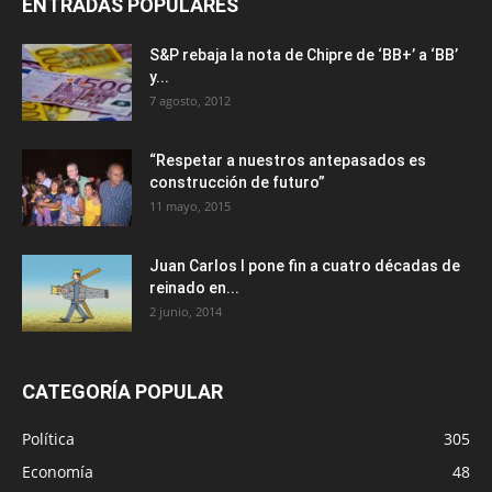
ENTRADAS POPULARES
S&P rebaja la nota de Chipre de ‘BB+’ a ‘ВВ’
y...
7 agosto, 2012
“Respetar a nuestros antepasados es
construcción de futuro”
11 mayo, 2015
Juan Carlos I pone fin a cuatro décadas de
reinado en...
2 junio, 2014
CATEGORÍA POPULAR
Política
305
Economía
48