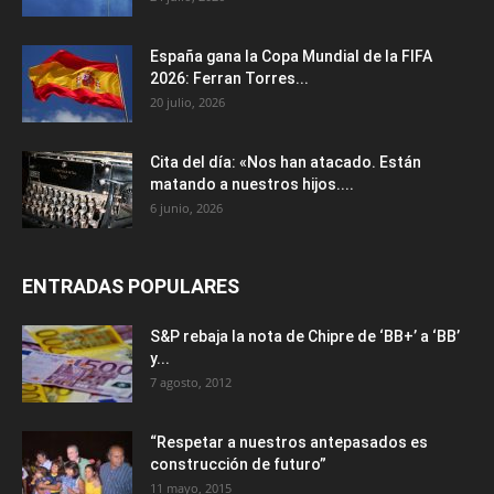
España gana la Copa Mundial de la FIFA
2026: Ferran Torres...
20 julio, 2026
Cita del día: «Nos han atacado. Están
matando a nuestros hijos....
6 junio, 2026
ENTRADAS POPULARES
S&P rebaja la nota de Chipre de ‘BB+’ a ‘ВВ’
y...
7 agosto, 2012
“Respetar a nuestros antepasados es
construcción de futuro”
11 mayo, 2015