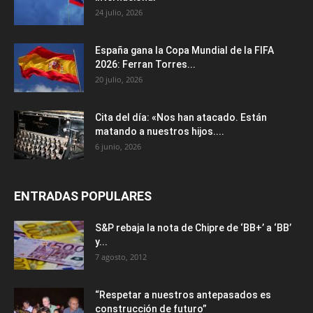
24 julio, 2026
España gana la Copa Mundial de la FIFA
2026: Ferran Torres...
20 julio, 2026
Cita del día: «Nos han atacado. Están
matando a nuestros hijos....
6 junio, 2026
ENTRADAS POPULARES
S&P rebaja la nota de Chipre de ‘BB+’ a ‘ВВ’
y...
7 agosto, 2012
“Respetar a nuestros antepasados es
construcción de futuro”