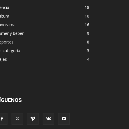
encia
18
ltura
16
anorama
16
omer y beber
9
eportes
8
n categoría
5
ajes
4
ÍGUENOS