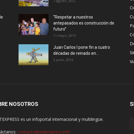
7 agosto, 2012
Ci
Cu
de
“Respetar a nuestros
antepasados es construcción de
P
futuro”
C
11 mayo, 2015
D
Juan Carlos I pone fin a cuatro
Si
décadas de reinado en...
2 junio, 2014
Vi
BRE NOSOTROS
S
EXPRESS es un infoportal internacional y multilingüe.
áctanos:
contacto@weltexpress.info