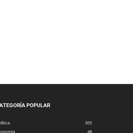
ATEGORÍA POPULAR
lítica
305
conomía
48