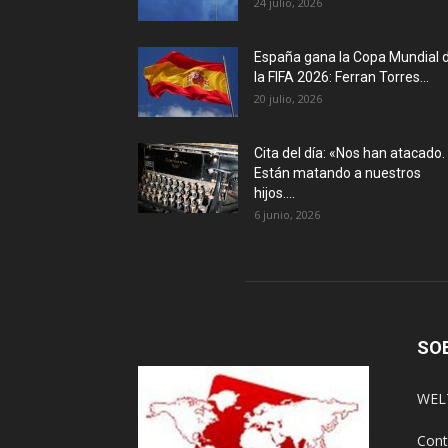
24 julio, 2026
España gana la Copa Mundial 
la FIFA 2026: Ferran Torres...
20 julio, 2026
Cita del día: «Nos han atacado.
Están matando a nuestros
hijos....
6 junio, 2026
SO
WELT
Cont