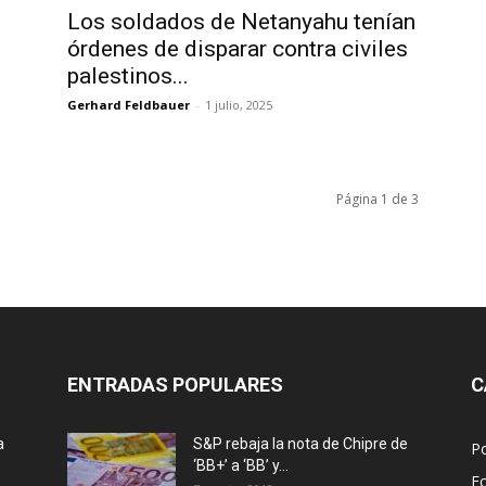
Los soldados de Netanyahu tenían
órdenes de disparar contra civiles
palestinos...
Gerhard Feldbauer
-
1 julio, 2025
Página 1 de 3
ENTRADAS POPULARES
C
a
S&P rebaja la nota de Chipre de
Po
‘BB+’ a ‘ВВ’ y...
E