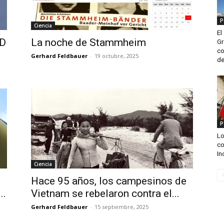
P
Ciencia
El
ED
La noche de Stammheim
Gr
co
Gerhard Feldbauer
-
19 octubre, 2025
de
P
Lo
co
Ind
Ciencia
Hace 95 años, los campesinos de
..
Vietnam se rebelaron contra el...
Gerhard Feldbauer
-
15 septiembre, 2025