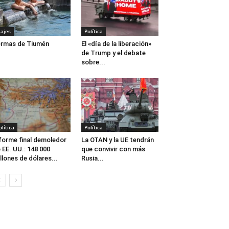
iajes
Política
rmas de Tiumén
El «día de la liberación»
de Trump y el debate
sobre...
olítica
Política
forme final demoledor
La OTAN y la UE tendrán
 EE. UU.: 148 000
que convivir con más
llones de dólares...
Rusia...