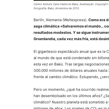
Centro Kulturni Zaha Hadid en Bakú, Azerbaiyán. Copyright
fotografía: Bakú, diciembre de 2013.
Berlín, Alemania (Weltexpress).
Como era de
saga climática «Salvaremos el mundo… con
resultados modestos.
Y se sigue instrumen
Groenlandia, cada vez más fría, está desi
El gigantesco espectáculo anual que es la C
al mundo de que está condenado sin billone
esta vez en Bakú. Tras largas negociacion
300.000 millones de dólares anuales hasta 
frente al cambio climático. Estupendo, ¿ver
Pero un momento, ¿qué ha ocurrido realmen
han desembolsado en los últimos años? ¿Se 
climático? Nuestro planeta está sometido a
millones de años. Los niveles de CO₂ en la