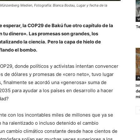
 Münzenberg Medien, Fotografía: Bianca Bodau, Lugar y fecha de la
V
 esperar, la COP29 de Bakú fue otro capítulo de la
Te
 tu dinero».
Las promesas son grandes, los
talizando la ciencia.
Pero la capa de hielo de
nflando el bombo.
OP29, donde políticos y activistas intentan convencer
s de dólares y promesas de «cero neto», tuvo lugar
P
es, finalmente se acordó una «generosa» suma de
In
2035 para ayudar a los países en desarrollo a hacer
de
mi
dad?
te con los incontables miles de millones que ya se
ha ralentizado o incluso detenido el cambio
 un cambio climático constante desde hace cientos de
 atmósfera solían ser muchas veces superiores a los