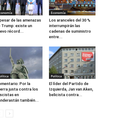
conomía
Economía
pesar de las amenazas
Los aranceles del 30 %
 Trump: existe un
interrumpirán las
evo récord...
cadenas de suministro
entre...
olítica
Política
mentario: Por la
El líder del Partido de
erra justa contra los
Izquierda, Jan van Aken,
scistas en
belicista contra...
nderastán también...