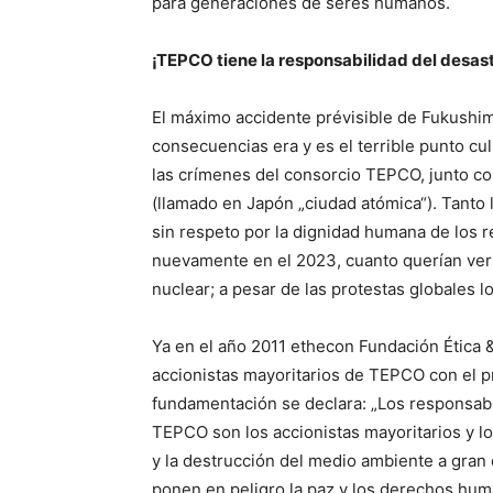
para generaciones de seres humanos.
¡TEPCO tiene la responsabilidad del desas
El máximo accidente prévisible de Fukushim
consecuencias era y es el terrible punto cu
las crímenes del consorcio TEPCO, junto con
(llamado en Japón „ciudad atómica“). Tanto 
sin respeto por la dignidad humana de los
nuevamente en el 2023, cuanto querían vert
nuclear; a pesar de las protestas globales 
Ya en el año 2011 ethecon Fundación Ética 
accionistas mayoritarios de TEPCO con el p
fundamentación se declara: „Los responsabl
TEPCO son los accionistas mayoritarios y lo
y la destrucción del medio ambiente a gran
ponen en peligro la paz y los derechos hum