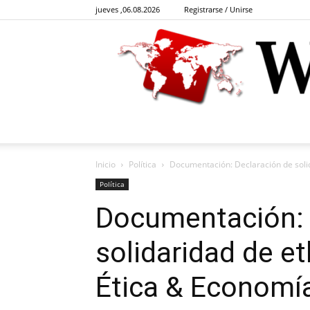
jueves ,06.08.2026
Registrarse / Unirse
Inicio
Política
Documentación: Declaración de soli
Política
Documentación: 
solidaridad de e
Ética & Economía