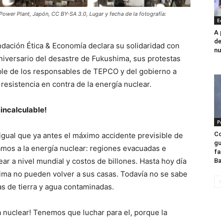
ower Plant, Japón, CC BY-SA 3.0, Lugar y fecha de la fotografía:
E
A 
de
ndación Ética & Economía declara su solidaridad con
nu
niversario del desastre de Fukushima, sus protestas
able de los responsables de TEPCO y del gobierno a
 resistencia en contra de la energía nuclear.
 incalculable!
P
Co
igual que ya antes el máximo accidente previsible de
gu
amos a la energía nuclear: regiones evacuadas e
fa
ar a nivel mundial y costos de billones. Hasta hoy día
Ba
ima no pueden volver a sus casas. Todavía no se sabe
as de tierra y agua contaminadas.
a nuclear! Tenemos que luchar para el, porque la