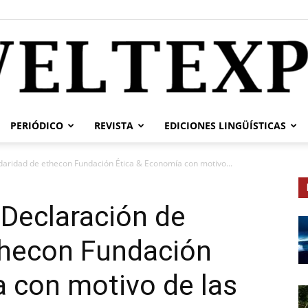
PERIÓDICO
REVISTA
EDICIONES LINGÜÍSTICAS
weltexpress.info
daridad de ethecon Fundación Ética & Economía con motivo...
Declaración de
thecon Fundación
 con motivo de las