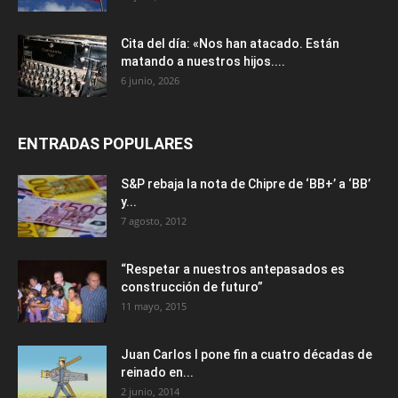
Cita del día: «Nos han atacado. Están
matando a nuestros hijos....
6 junio, 2026
ENTRADAS POPULARES
S&P rebaja la nota de Chipre de ‘BB+’ a ‘ВВ’
y...
7 agosto, 2012
“Respetar a nuestros antepasados es
construcción de futuro”
11 mayo, 2015
Juan Carlos I pone fin a cuatro décadas de
reinado en...
2 junio, 2014