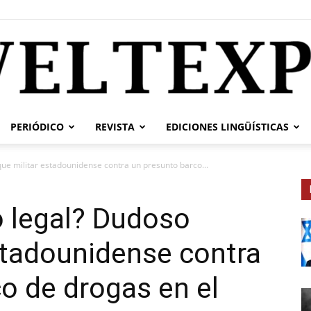
PERIÓDICO
REVISTA
EDICIONES LINGÜÍSTICAS
weltexpress.info
ue militar estadounidense contra un presunto barco...
o legal? Dudoso
stadounidense contra
o de drogas en el