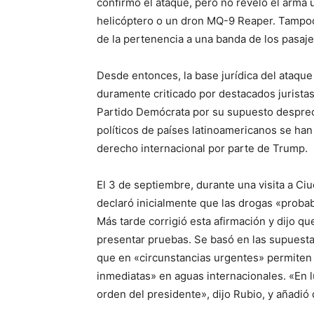
confirmó el ataque, pero no reveló el arma 
helicóptero o un dron MQ-9 Reaper. Tampoc
de la pertenencia a una banda de los pasaje
Desde entonces, la base jurídica del ataque 
duramente criticado por destacados jurista
Partido Demócrata por su supuesto despreci
políticos de países latinoamericanos se han 
derecho internacional por parte de Trump.
El 3 de septiembre, durante una visita a Ci
declaró inicialmente que las drogas «probab
Más tarde corrigió esta afirmación y dijo qu
presentar pruebas. Se basó en las supuest
que en «circunstancias urgentes» permiten
inmediatas» en aguas internacionales. «En lu
orden del presidente», dijo Rubio, y añadió 