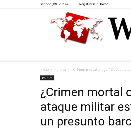
sábado ,08.08.2026
Registrarse / Unirse
Inicio
Política
¿Crimen mortal o legal? Dudoso ataq
Política
¿Crimen mortal 
ataque militar e
un presunto barc