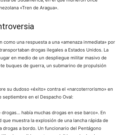
nezolana «Tren de Aragua».
ntroversia
ión como una respuesta a una «amenaza inmediata» por
 transportaban drogas ilegales a Estados Unidos. La
ugar en medio de un despliegue militar masivo de
iete buques de guerra, un submarino de propulsión
obre su dudoso «éxito» contra el «narcoterrorismo» en
e septiembre en el Despacho Oval:
e drogas… había muchas drogas en ese barco». En
ad que muestra la explosión de una lancha rápida de
ía drogas a bordo. Un funcionario del Pentágono