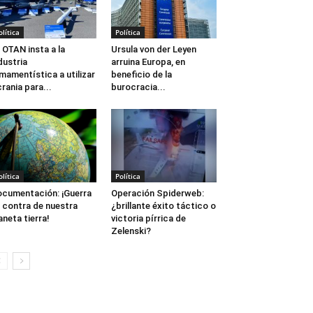
olítica
Política
 OTAN insta a la
Ursula von der Leyen
dustria
arruina Europa, en
mamentística a utilizar
beneficio de la
rania para...
burocracia...
olítica
Política
cumentación: ¡Guerra
Operación Spiderweb:
 contra de nuestra
¿brillante éxito táctico o
aneta tierra!
victoria pírrica de
Zelenski?