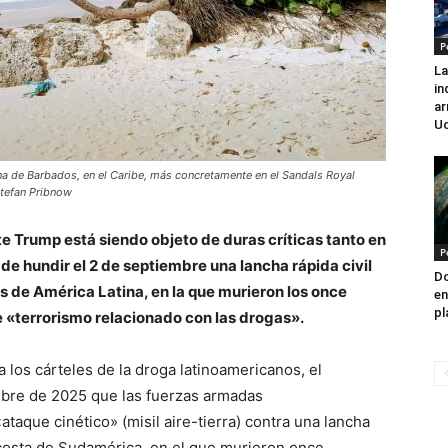
P
La
in
ar
Uc
na de Barbados, en el Caribe, más concretamente en el Sandals Royal
Stefan Pribnow
e Trump está siendo objeto de duras críticas tanto en
P
 de hundir el 2 de septiembre una lancha rápida civil
Do
as de América Latina, en la que murieron los once
en
pl
 «terrorismo relacionado con las drogas».
 los cárteles de la droga latinoamericanos, el
bre de 2025 que las fuerzas armadas
taque cinético» (misil aire-tierra) contra una lancha
 costa de Sudamérica, en el que murieron once