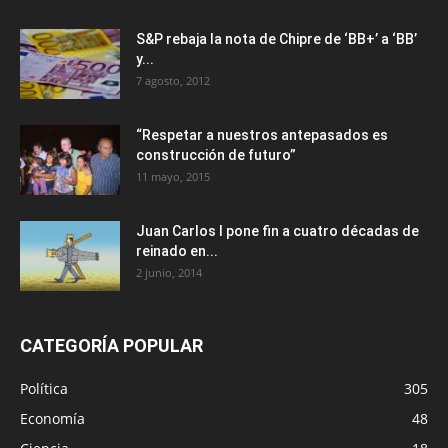
S&P rebaja la nota de Chipre de ‘BB+’ a ‘ВВ’
y...
7 agosto, 2012
“Respetar a nuestros antepasados es
construcción de futuro”
11 mayo, 2015
Juan Carlos I pone fin a cuatro décadas de
reinado en...
2 junio, 2014
CATEGORÍA POPULAR
Política
305
Economía
48