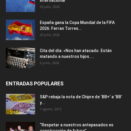
internacional
24 julio, 2026
España gana la Copa Mundial de la FIFA
2026: Ferran Torres...
20 julio, 2026
Cita del día: «Nos han atacado. Están
matando a nuestros hijos....
6 junio, 2026
ENTRADAS POPULARES
S&P rebaja la nota de Chipre de ‘BB+’ a ‘ВВ’
y...
7 agosto, 2012
“Respetar a nuestros antepasados es
construcción de futuro”