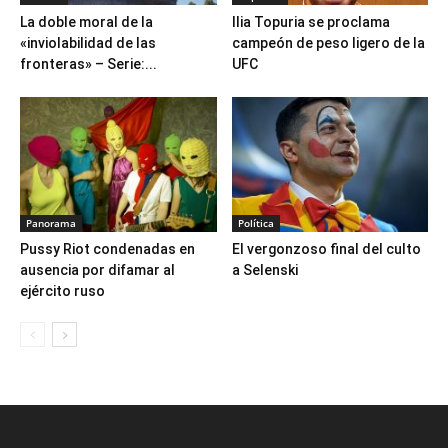
La doble moral de la
Ilia Topuria se proclama
«inviolabilidad de las
campeón de peso ligero de la
fronteras» – Serie:...
UFC
Panorama
Política
Pussy Riot condenadas en
El vergonzoso final del culto
ausencia por difamar al
a Selenski
ejército ruso