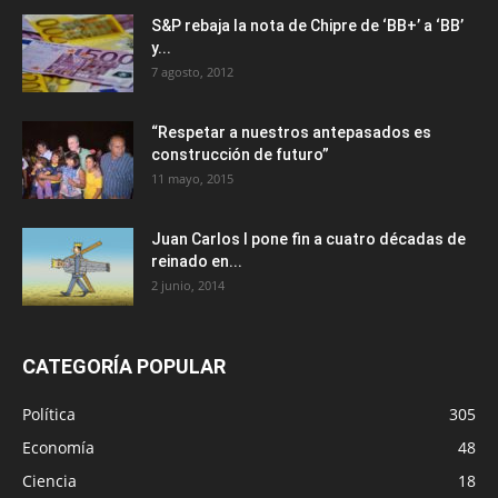
S&P rebaja la nota de Chipre de ‘BB+’ a ‘ВВ’
y...
7 agosto, 2012
“Respetar a nuestros antepasados es
construcción de futuro”
11 mayo, 2015
Juan Carlos I pone fin a cuatro décadas de
reinado en...
2 junio, 2014
CATEGORÍA POPULAR
Política
305
Economía
48
Ciencia
18