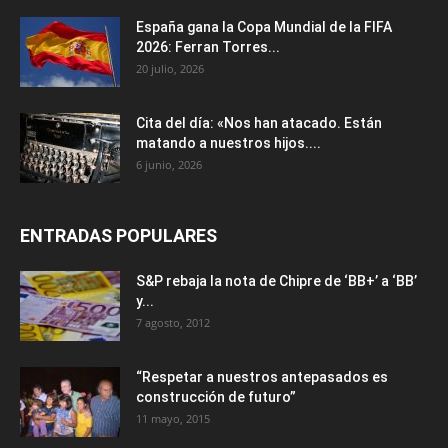
España gana la Copa Mundial de la FIFA
2026: Ferran Torres...
20 julio, 2026
Cita del día: «Nos han atacado. Están
matando a nuestros hijos....
6 junio, 2026
ENTRADAS POPULARES
S&P rebaja la nota de Chipre de ‘BB+’ a ‘ВВ’
y...
7 agosto, 2012
“Respetar a nuestros antepasados es
construcción de futuro”
11 mayo, 2015