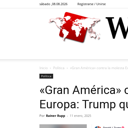
sábado ,08.08.2026
Registrarse / Unirse
Inicio
Política
«Gran América» contra la molesta E
Política
«Gran América» c
Europa: Trump qu
Por
Rainer Rupp
-
11 enero, 2025