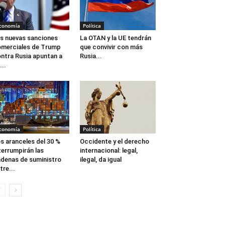
conomía
Política
s nuevas sanciones
La OTAN y la UE tendrán
merciales de Trump
que convivir con más
ntra Rusia apuntan a
Rusia...
...
conomía
Política
s aranceles del 30 %
Occidente y el derecho
terrumpirán las
internacional: legal,
denas de suministro
ilegal, da igual
tre...