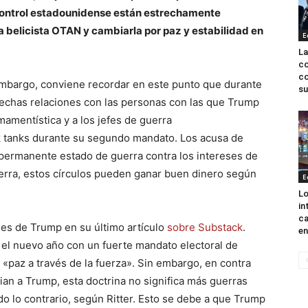
 control estadounidense están estrechamente
la belicista OTAN y cambiarla por paz y estabilidad en
E
La
co
co
 embargo, conviene recordar en este punto que durante
su
chas relaciones con las personas con las que Trump
mamentística y a los jefes de guerra
k tanks durante su segundo mandato. Los acusa de
permanente estado de guerra contra los intereses de
uerra, estos círculos pueden ganar buen dinero según
E
Lo
in
ca
anes de Trump en su último artículo
sobre Substack
.
en
l nuevo año con un fuerte mandato electoral de
«paz a través de la fuerza». Sin embargo, en contra
ian a Trump, esta doctrina no significa más guerras
o lo contrario, según Ritter. Esto se debe a que Trump