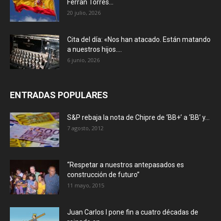
Ferran Torres...
20 julio, 2026
Cita del día: «Nos han atacado. Están matando
a nuestros hijos....
6 junio, 2026
ENTRADAS POPULARES
S&P rebaja la nota de Chipre de ‘BB+’ a ‘ВВ’ y...
7 agosto, 2012
“Respetar a nuestros antepasados es
construcción de futuro”
11 mayo, 2015
Juan Carlos I pone fin a cuatro décadas de