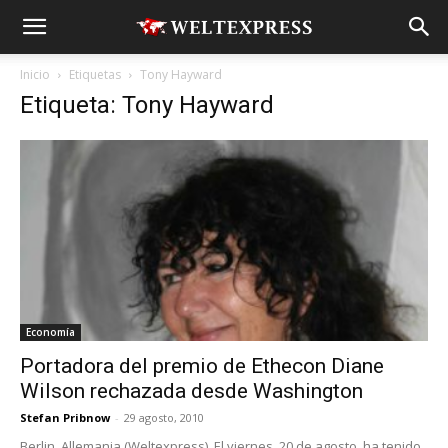
Inicio
Etiquetas
Tony Hayward
Etiqueta: Tony Hayward
Economía
Portadora del premio de Ethecon Diane
Wilson rechazada desde Washington
Stefan Pribnow
-
29 agosto, 2010
Berlin, Allemania (Weltexpress). El viernes, 20 de agosto, ha tenido