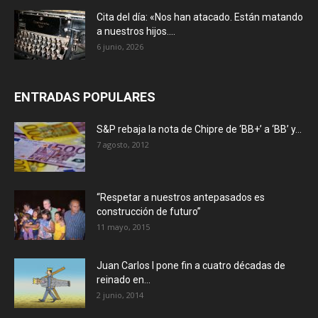
Cita del día: «Nos han atacado. Están matando
a nuestros hijos....
6 junio, 2026
ENTRADAS POPULARES
S&P rebaja la nota de Chipre de ‘BB+’ a ‘ВВ’ y...
7 agosto, 2012
“Respetar a nuestros antepasados es
construcción de futuro”
11 mayo, 2015
Juan Carlos I pone fin a cuatro décadas de
reinado en...
2 junio, 2014