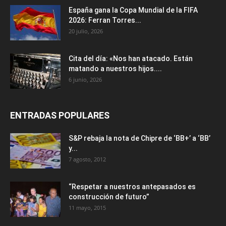
España gana la Copa Mundial de la FIFA
2026: Ferran Torres...
20 julio, 2026
Cita del día: «Nos han atacado. Están
matando a nuestros hijos....
6 junio, 2026
ENTRADAS POPULARES
S&P rebaja la nota de Chipre de ‘BB+’ a ‘ВВ’
y...
7 agosto, 2012
“Respetar a nuestros antepasados es
construcción de futuro”
11 mayo, 2015