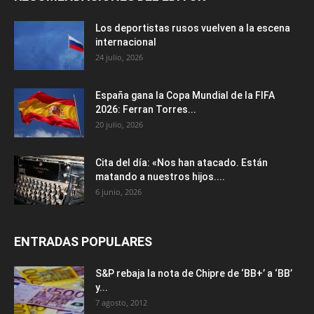
Los deportistas rusos vuelven a la escena
internacional
24 julio, 2026
España gana la Copa Mundial de la FIFA
2026: Ferran Torres...
20 julio, 2026
Cita del día: «Nos han atacado. Están
matando a nuestros hijos....
6 junio, 2026
ENTRADAS POPULARES
S&P rebaja la nota de Chipre de ‘BB+’ a ‘ВВ’
y...
7 agosto, 2012