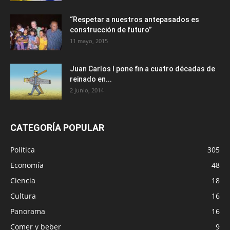
“Respetar a nuestros antepasados es
construcción de futuro”
11 mayo, 2015
Juan Carlos I pone fin a cuatro décadas de
reinado en...
2 junio, 2014
CATEGORÍA POPULAR
Política
305
Economía
48
Ciencia
18
Cultura
16
Panorama
16
Comer y beber
9